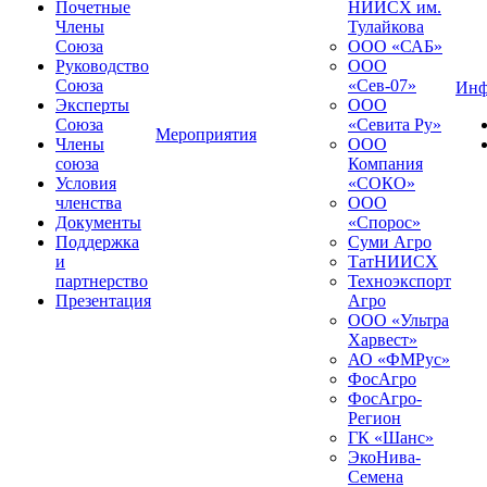
Почетные
НИИСХ им.
Члены
Тулайкова
Союза
ООО «САБ»
Руководство
ООО
Союза
«Сев-07»
Инф
Эксперты
ООО
Союза
«Севита Ру»
Мероприятия
Члены
ООО
союза
Компания
Условия
«СОКО»
членства
ООО
Документы
«Спорос»
Поддержка
Суми Агро
и
ТатНИИСХ
партнерство
Техноэкспорт
Презентация
Агро
ООО «Ультра
Харвест»
АО «ФМРус»
ФосАгро
ФосАгро-
Регион
ГК «Шанс»
ЭкоНива-
Семена