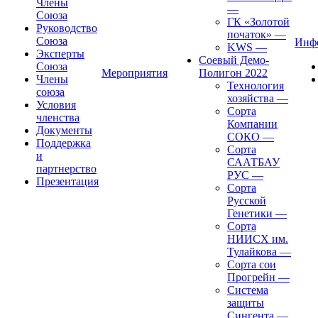
Члены
—
Союза
ГК «Золотой
Руководство
початок»
—
Союза
Инф
KWS
—
Эксперты
Соевый Демо-
Союза
Мероприятия
Полигон 2022
Члены
Технология
союза
хозяйства
—
Условия
Сорта
членства
Компании
Документы
СОКО
—
Поддержка
Сорта
и
СААТБАУ
партнерство
РУС
—
Презентация
Сорта
Русской
Генетики
—
Сорта
НИИСХ им.
Тулайкова
—
Сорта сои
Прогрейн
—
Система
защиты
Сингента
—