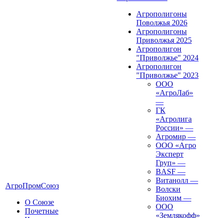
Агрополигоны
Поволжья 2026
Агрополигоны
Приволжья 2025
Агрополигон
"Приволжье" 2024
Агрополигон
"Приволжье" 2023
ООО
«АгроЛаб»
—
ГК
«Агролига
России»
—
Агромир
—
ООО «Агро
Эксперт
Груп»
—
BASF
—
Витанолл
—
АгроПромСоюз
Волски
Биохим
—
О Союзе
ООО
Почетные
«Землякофф»