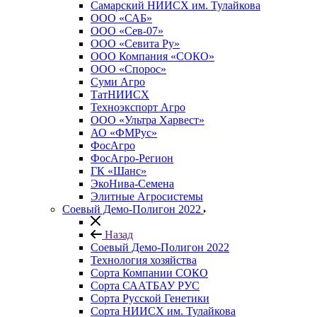
Самарский НИИСХ им. Тулайкова
ООО «САБ»
ООО «Сев-07»
ООО «Севита Ру»
ООО Компания «СОКО»
ООО «Спорос»
Суми Агро
ТатНИИСХ
Техноэкспорт Агро
ООО «Ультра Харвест»
АО «ФМРус»
ФосАгро
ФосАгро-Регион
ГК «Шанс»
ЭкоНива-Семена
Элитные Агросистемы
Соевый Демо-Полигон 2022
Назад
Соевый Демо-Полигон 2022
Технология хозяйства
Сорта Компании СОКО
Сорта СААТБАУ РУС
Сорта Русской Генетики
Сорта НИИСХ им. Тулайкова