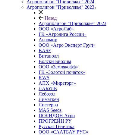
Агрополигон "Приволжье" 2024
Агрополигон "Приволжье" 2023
Назад
Агрополигон "Приволжье" 2023
ООО «АгроЛаб»
ГК «Агролига России»
Агромир
ООО «Агро Эксперт Груп»
BASF
Витанолл
Волски Биохим
ООО «Землякофф»
ГК «Золотой початок»
KWS
AПX «Мираторг»
ЛАБУЛЕ
Лебозол
Лимагрен
Листерра
MAS Seeds
ПОЛИДОН Агро
ПРОГРЕЙН РУ
Русская Генетика
ООО «СААТБАУ РУС»