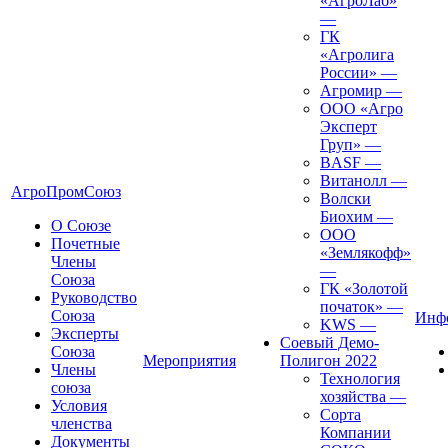
«АгроЛаб»
—
ГК
«Агролига
России»
—
Агромир
—
ООО «Агро
Эксперт
Груп»
—
BASF
—
Витанолл
—
АгроПромСоюз
Волски
Биохим
—
О Союзе
ООО
Почетные
«Землякофф»
Члены
—
Союза
ГК «Золотой
Руководство
початок»
—
Союза
Инф
KWS
—
Эксперты
Соевый Демо-
Союза
Мероприятия
Полигон 2022
Члены
Технология
союза
хозяйства
—
Условия
Сорта
членства
Компании
Документы