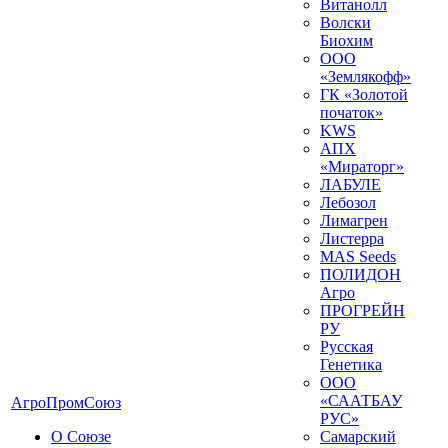
Витанолл
Волски
Биохим
ООО
«Землякофф»
ГК «Золотой
початок»
KWS
AПX
«Мираторг»
ЛАБУЛЕ
Лебозол
Лимагрен
Листерра
MAS Seeds
ПОЛИДОН
Агро
ПРОГРЕЙН
РУ
Русская
Генетика
ООО
«СААТБАУ
АгроПромСоюз
РУС»
О Союзе
Самарский