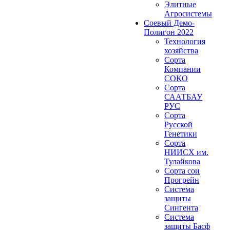
Элитные
Агросистемы
Соевый Демо-
Полигон 2022
Технология
хозяйства
Сорта
Компании
СОКО
Сорта
СААТБАУ
РУС
Сорта
Русской
Генетики
Сорта
НИИСХ им.
Тулайкова
Сорта сои
Прогрейн
Система
защиты
Сингента
Система
защиты Басф