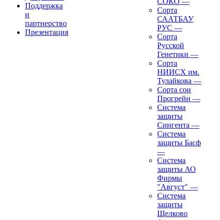
СОКО
—
Поддержка
Сорта
и
СААТБАУ
партнерство
РУС
—
Презентация
Сорта
Русской
Генетики
—
Сорта
НИИСХ им.
Тулайкова
—
Сорта сои
Прогрейн
—
Система
защиты
Сингента
—
Система
защиты Басф
—
Система
защиты АО
Фирмы
"Август"
—
Система
защиты
Щелково