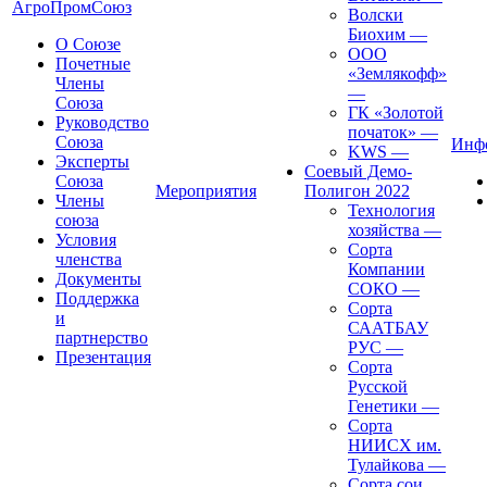
АгроПромСоюз
Волски
Биохим
—
О Союзе
ООО
Почетные
«Землякофф»
Члены
—
Союза
ГК «Золотой
Руководство
початок»
—
Союза
Инф
KWS
—
Эксперты
Соевый Демо-
Союза
Мероприятия
Полигон 2022
Члены
Технология
союза
хозяйства
—
Условия
Сорта
членства
Компании
Документы
СОКО
—
Поддержка
Сорта
и
СААТБАУ
партнерство
РУС
—
Презентация
Сорта
Русской
Генетики
—
Сорта
НИИСХ им.
Тулайкова
—
Сорта сои