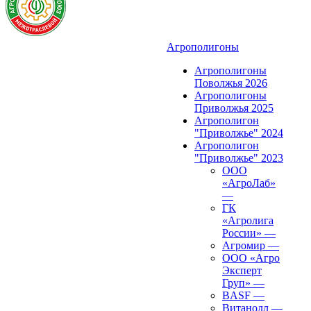
Агрополигоны
Агрополигоны
Поволжья 2026
Агрополигоны
Приволжья 2025
Агрополигон
"Приволжье" 2024
Агрополигон
"Приволжье" 2023
ООО
«АгроЛаб»
—
ГК
«Агролига
России»
—
Агромир
—
ООО «Агро
Эксперт
Груп»
—
BASF
—
Витанолл
—