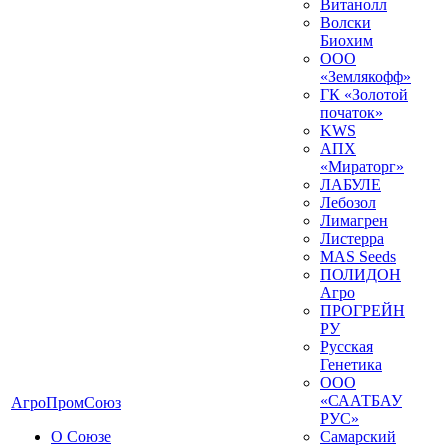
Витанолл
Волски
Биохим
ООО
«Землякофф»
ГК «Золотой
початок»
KWS
AПX
«Мираторг»
ЛАБУЛЕ
Лебозол
Лимагрен
Листерра
MAS Seeds
ПОЛИДОН
Агро
ПРОГРЕЙН
РУ
Русская
Генетика
ООО
«СААТБАУ
АгроПромСоюз
РУС»
О Союзе
Самарский