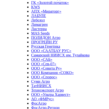
ГК «Золотой початок»
KWS
AПX «Мираторг»
ЛАБУЛЕ
Лебозол
Лимагрен
Листерра
MAS Seeds
ПОЛИДОН Агро
ПРОГРЕЙН РУ
Русская Генетика
ООО «СААТБАУ РУС»
Самарский НИИСХ им. Тулайкова
ООО «САБ»
ООО «Сев-07»
ООО «Севита Ру»
ООО Компания «СОКО»
ООО «Спорос»
Суми Агро
ТатНИИСХ
Техноэкспорт Агро
ООО «Ультра Харвест»
АО «ФМРус»
ФосАгро
ФосАгро-Регион