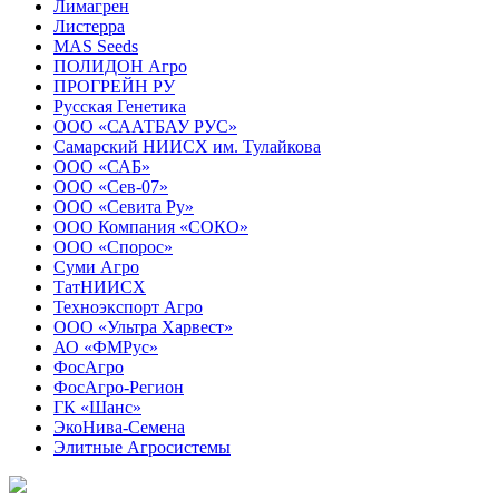
Лимагрен
Листерра
MAS Seeds
ПОЛИДОН Агро
ПРОГРЕЙН РУ
Русская Генетика
ООО «СААТБАУ РУС»
Самарский НИИСХ им. Тулайкова
ООО «САБ»
ООО «Сев-07»
ООО «Севита Ру»
ООО Компания «СОКО»
ООО «Спорос»
Суми Агро
ТатНИИСХ
Техноэкспорт Агро
ООО «Ультра Харвест»
АО «ФМРус»
ФосАгро
ФосАгро-Регион
ГК «Шанс»
ЭкоНива-Семена
Элитные Агросистемы