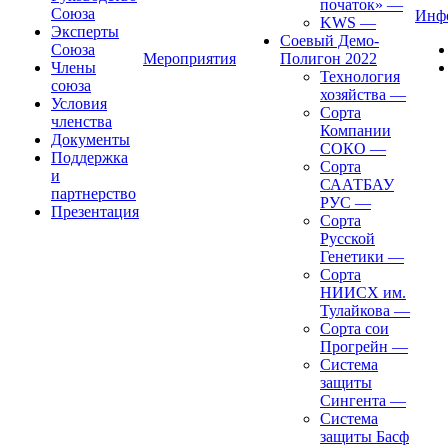
початок»
—
Союза
Инф
KWS
—
Эксперты
Соевый Демо-
Союза
Мероприятия
Полигон 2022
Члены
Технология
союза
хозяйства
—
Условия
Сорта
членства
Компании
Документы
СОКО
—
Поддержка
Сорта
и
СААТБАУ
партнерство
РУС
—
Презентация
Сорта
Русской
Генетики
—
Сорта
НИИСХ им.
Тулайкова
—
Сорта сои
Прогрейн
—
Система
защиты
Сингента
—
Система
защиты Басф