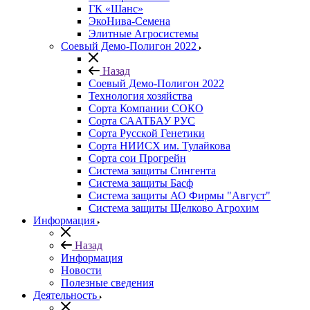
ГК «Шанс»
ЭкоНива-Семена
Элитные Агросистемы
Соевый Демо-Полигон 2022
Назад
Соевый Демо-Полигон 2022
Технология хозяйства
Сорта Компании СОКО
Сорта СААТБАУ РУС
Сорта Русской Генетики
Сорта НИИСХ им. Тулайкова
Сорта сои Прогрейн
Система защиты Сингента
Система защиты Басф
Система защиты АО Фирмы "Август"
Система защиты Щелково Агрохим
Информация
Назад
Информация
Новости
Полезные сведения
Деятельность