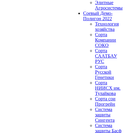
Элитные
Агросистемы
Соевый Демо-
Полигон 2022
Технология
хозяйства
Сорта
Компании
СОКО
Сорта
СААТБАУ
РУС
Сорта
Русской
Генетики
Сорта
НИИСХ им.
Тулайкова
Сорта сои
Прогрейн
Система
защиты
Сингента
Система
защиты Басф