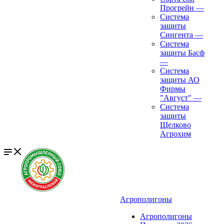
Прогрейн
—
Система
защиты
Сингента
—
Система
защиты Басф
—
Система
защиты АО
Фирмы
"Август"
—
Система
защиты
Щелково
Агрохим
Агрополигоны
Агрополигоны