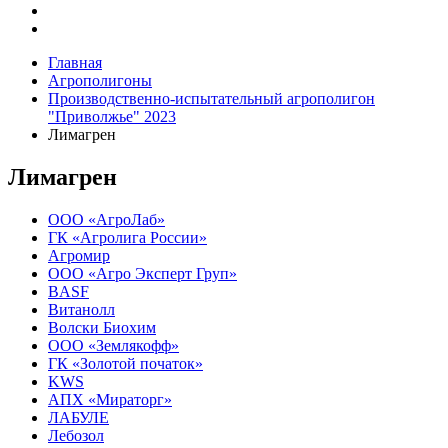
Главная
Агрополигоны
Производственно-испытательный агрополигон
"Приволжье" 2023
Лимагрен
Лимагрен
ООО «АгроЛаб»
ГК «Агролига России»
Агромир
ООО «Агро Эксперт Груп»
BASF
Витанолл
Волски Биохим
ООО «Землякофф»
ГК «Золотой початок»
KWS
AПX «Мираторг»
ЛАБУЛЕ
Лебозол