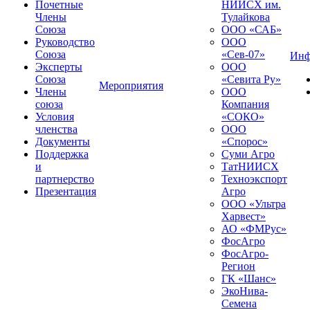
Почетные
НИИСХ им.
Члены
Тулайкова
Союза
ООО «САБ»
Руководство
ООО
Союза
«Сев-07»
Инф
Эксперты
ООО
Союза
«Севита Ру»
Мероприятия
Члены
ООО
союза
Компания
Условия
«СОКО»
членства
ООО
Документы
«Спорос»
Поддержка
Суми Агро
и
ТатНИИСХ
партнерство
Техноэкспорт
Презентация
Агро
ООО «Ультра
Харвест»
АО «ФМРус»
ФосАгро
ФосАгро-
Регион
ГК «Шанс»
ЭкоНива-
Семена