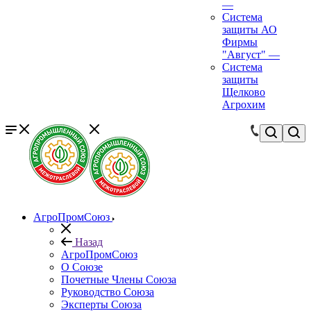
—
Система
защиты АО
Фирмы
"Август"
—
Система
защиты
Щелково
Агрохим
АгроПромСоюз
Назад
АгроПромСоюз
О Союзе
Почетные Члены Союза
Руководство Союза
Эксперты Союза