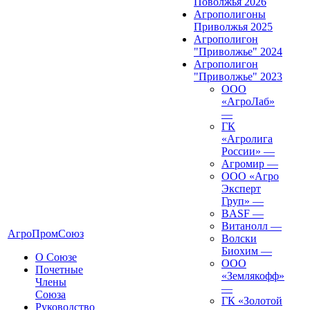
Поволжья 2026
Агрополигоны
Приволжья 2025
Агрополигон
"Приволжье" 2024
Агрополигон
"Приволжье" 2023
ООО
«АгроЛаб»
—
ГК
«Агролига
России»
—
Агромир
—
ООО «Агро
Эксперт
Груп»
—
BASF
—
Витанолл
—
АгроПромСоюз
Волски
Биохим
—
О Союзе
ООО
Почетные
«Землякофф»
Члены
—
Союза
ГК «Золотой
Руководство