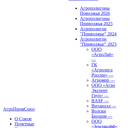
Агрополигоны
Поволжья 2026
Агрополигоны
Приволжья 2025
Агрополигон
"Приволжье" 2024
Агрополигон
"Приволжье" 2023
ООО
«АгроЛаб»
—
ГК
«Агролига
России»
—
Агромир
—
ООО «Агро
Эксперт
Груп»
—
BASF
—
Витанолл
—
АгроПромСоюз
Волски
Биохим
—
О Союзе
ООО
Почетные
«Землякофф»