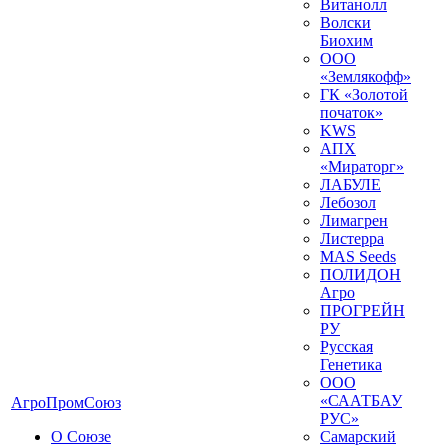
Витанолл
Волски
Биохим
ООО
«Землякофф»
ГК «Золотой
початок»
KWS
AПX
«Мираторг»
ЛАБУЛЕ
Лебозол
Лимагрен
Листерра
MAS Seeds
ПОЛИДОН
Агро
ПРОГРЕЙН
РУ
Русская
Генетика
ООО
«СААТБАУ
АгроПромСоюз
РУС»
О Союзе
Самарский