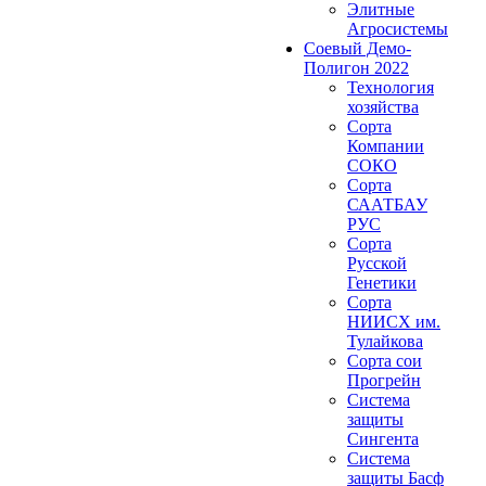
Элитные
Агросистемы
Соевый Демо-
Полигон 2022
Технология
хозяйства
Сорта
Компании
СОКО
Сорта
СААТБАУ
РУС
Сорта
Русской
Генетики
Сорта
НИИСХ им.
Тулайкова
Сорта сои
Прогрейн
Система
защиты
Сингента
Система
защиты Басф