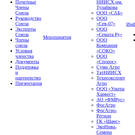
Почетные
НИИСХ им.
Члены
Тулайкова
Союза
ООО «САБ»
Руководство
ООО
Союза
«Сев-07»
Инф
Эксперты
ООО
Союза
«Севита Ру»
Мероприятия
Члены
ООО
союза
Компания
Условия
«СОКО»
членства
ООО
Документы
«Спорос»
Поддержка
Суми Агро
и
ТатНИИСХ
партнерство
Техноэкспорт
Презентация
Агро
ООО «Ультра
Харвест»
АО «ФМРус»
ФосАгро
ФосАгро-
Регион
ГК «Шанс»
ЭкоНива-
Семена