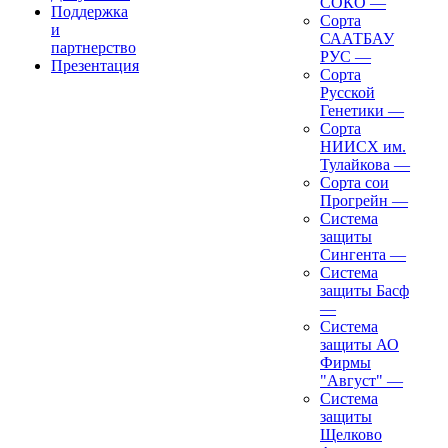
СОКО
—
Поддержка
Сорта
и
СААТБАУ
партнерство
РУС
—
Презентация
Сорта
Русской
Генетики
—
Сорта
НИИСХ им.
Тулайкова
—
Сорта сои
Прогрейн
—
Система
защиты
Сингента
—
Система
защиты Басф
—
Система
защиты АО
Фирмы
"Август"
—
Система
защиты
Щелково