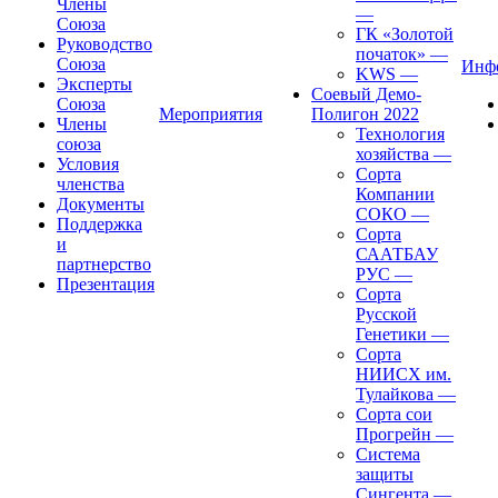
Члены
—
Союза
ГК «Золотой
Руководство
початок»
—
Союза
Инф
KWS
—
Эксперты
Соевый Демо-
Союза
Мероприятия
Полигон 2022
Члены
Технология
союза
хозяйства
—
Условия
Сорта
членства
Компании
Документы
СОКО
—
Поддержка
Сорта
и
СААТБАУ
партнерство
РУС
—
Презентация
Сорта
Русской
Генетики
—
Сорта
НИИСХ им.
Тулайкова
—
Сорта сои
Прогрейн
—
Система
защиты
Сингента
—