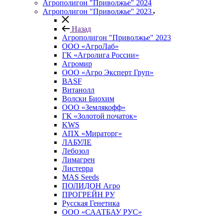
Агрополигон "Приволжье" 2024
Агрополигон "Приволжье" 2023
Назад
Агрополигон "Приволжье" 2023
ООО «АгроЛаб»
ГК «Агролига России»
Агромир
ООО «Агро Эксперт Груп»
BASF
Витанолл
Волски Биохим
ООО «Землякофф»
ГК «Золотой початок»
KWS
AПX «Мираторг»
ЛАБУЛЕ
Лебозол
Лимагрен
Листерра
MAS Seeds
ПОЛИДОН Агро
ПРОГРЕЙН РУ
Русская Генетика
ООО «СААТБАУ РУС»