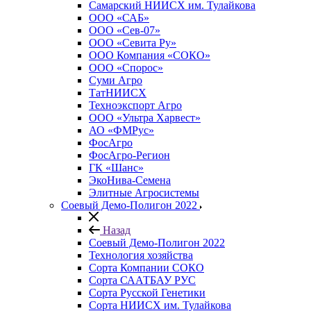
Самарский НИИСХ им. Тулайкова
ООО «САБ»
ООО «Сев-07»
ООО «Севита Ру»
ООО Компания «СОКО»
ООО «Спорос»
Суми Агро
ТатНИИСХ
Техноэкспорт Агро
ООО «Ультра Харвест»
АО «ФМРус»
ФосАгро
ФосАгро-Регион
ГК «Шанс»
ЭкоНива-Семена
Элитные Агросистемы
Соевый Демо-Полигон 2022
Назад
Соевый Демо-Полигон 2022
Технология хозяйства
Сорта Компании СОКО
Сорта СААТБАУ РУС
Сорта Русской Генетики
Сорта НИИСХ им. Тулайкова