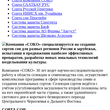
Сорта Компании СОКО
Сорта СААТБАУ РУС
Сорта Русской Генетики
Сорта НИИСХ им. Тулайкова
Сорта сои Прогрейн
Система защиты Сингента
Система защиты Басф
Система защиты АО Фирмы "Август"
Система защиты Щелково Агрохим
Компания «СОКО» специализируется на создании
сортов сои для разных регионов России и зарубежья,
испытании и продвижении наиболее эффективных
препаратов, разработке новых зональных технологий
возделывания культуры.
Компания «СОКО» 30 лет ведет научно-исследовательскую
работу в области селекции и семеноводства сои, осуществляет
комплексные программы в сфере производства семян и
создания уникальных сортов. Селекция сортов ведётся с
учётом усугубляющейся засушливости второй половины лета
на юге европейской части страны, а также удлинённого
светового дня и короткого безморозного периода
Центрального Черноземья и Дальнего Востока.
СОРТА СОИ