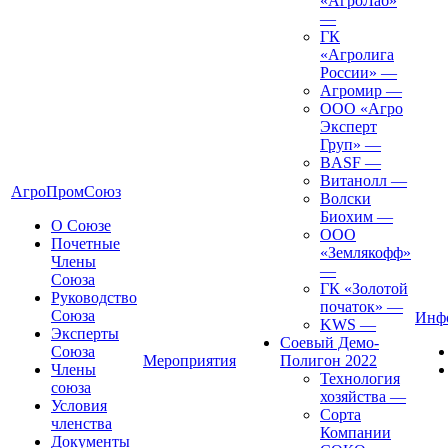
«АгроЛаб»
—
ГК
«Агролига
России»
—
Агромир
—
ООО «Агро
Эксперт
Груп»
—
BASF
—
Витанолл
—
АгроПромСоюз
Волски
Биохим
—
О Союзе
ООО
Почетные
«Землякофф»
Члены
—
Союза
ГК «Золотой
Руководство
початок»
—
Союза
Инф
KWS
—
Эксперты
Соевый Демо-
Союза
Мероприятия
Полигон 2022
Члены
Технология
союза
хозяйства
—
Условия
Сорта
членства
Компании
Документы