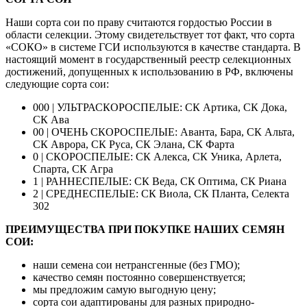
Наши сорта сои по праву считаются гордостью России в
области селекции. Этому свидетельствует тот факт, что сорта
«СОКО» в системе ГСИ используются в качестве стандарта. В
настоящий момент в государственный реестр селекционных
достижений, допущенных к использованию в РФ, включены
следующие сорта сои:
000 | УЛЬТРАСКОРОСПЕЛЫЕ: СК Артика, СК Дока,
СК Ава
00 | ОЧЕНЬ СКОРОСПЕЛЫЕ: Аванта, Бара, СК Альта,
СК Аврора, СК Руса, СК Элана, СК Фарта
0 | СКОРОСПЕЛЫЕ: СК Алекса, СК Уника, Арлета,
Спарта, СК Агра
1 | РАННЕСПЕЛЫЕ: СК Веда, СК Оптима, СК Риана
2 | СРЕДНЕСПЕЛЫЕ: СК Виола, СК Планта, Селекта
302
ПРЕИМУЩЕСТВА ПРИ ПОКУПКЕ НАШИХ СЕМЯН
СОИ:
наши семена сои нетрансгенные (без ГМО);
качество семян постоянно совершенствуется;
мы предложим самую выгодную цену;
сорта сои адаптированы для разных природно-