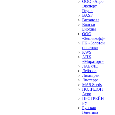
ООО «Агро
Эксперт
Груп»
BASF
Витанолл
Волски
Биохим
ООО
«Землякофф»
ГК «Золотой
початок»
KWS
AПX
«Мираторг»
ЛАБУЛЕ
Лебозол
Лимагрен
Листерра
MAS Seeds
ПОЛИДОН
Агро
ПРОГРЕЙН
РУ
Русская
Генетика