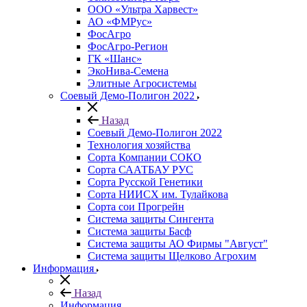
ООО «Ультра Харвест»
АО «ФМРус»
ФосАгро
ФосАгро-Регион
ГК «Шанс»
ЭкоНива-Семена
Элитные Агросистемы
Соевый Демо-Полигон 2022
Назад
Соевый Демо-Полигон 2022
Технология хозяйства
Сорта Компании СОКО
Сорта СААТБАУ РУС
Сорта Русской Генетики
Сорта НИИСХ им. Тулайкова
Сорта сои Прогрейн
Система защиты Сингента
Система защиты Басф
Система защиты АО Фирмы "Август"
Система защиты Щелково Агрохим
Информация
Назад
Информация