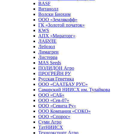
BASF
Витанолл
Волски Биохим
ООО «Землякофф»
ГК «Золотой початок»
KWS
AПX «Мираторг»
ЛАБУЛЕ
Лебозол
Лимагрен
Листерра
MAS Seeds
ПОЛИДОН Агро
ПРОГРЕЙН РУ
Русская Генетика
ООО «СААТБАУ РУС»
Самарский НИИСХ им. Тулайкова
ООО «САБ»
ООО «Сев-07»
ООО «Севита Ру»
ООО Компания «СОКО»
ООО «Спорос»
Суми Агро
ТатНИИСХ
Техноэкспорт Агро