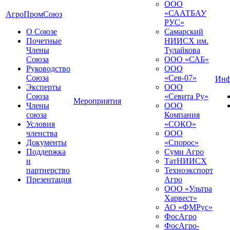
ООО
«СААТБАУ
АгроПромСоюз
РУС»
О Союзе
Самарский
Почетные
НИИСХ им.
Члены
Тулайкова
Союза
ООО «САБ»
Руководство
ООО
Союза
«Сев-07»
Инф
Эксперты
ООО
Союза
«Севита Ру»
Мероприятия
Члены
ООО
союза
Компания
Условия
«СОКО»
членства
ООО
Документы
«Спорос»
Поддержка
Суми Агро
и
ТатНИИСХ
партнерство
Техноэкспорт
Презентация
Агро
ООО «Ультра
Харвест»
АО «ФМРус»
ФосАгро
ФосАгро-