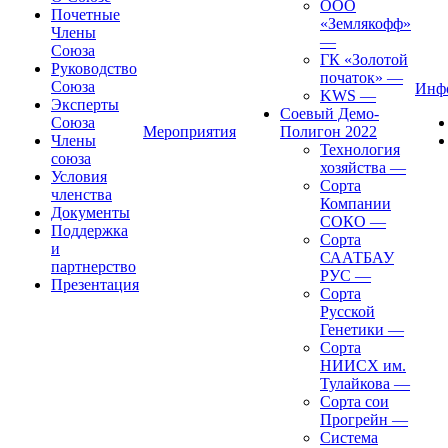
ООО
Почетные
«Землякофф»
Члены
—
Союза
ГК «Золотой
Руководство
початок»
—
Союза
Инф
KWS
—
Эксперты
Соевый Демо-
Союза
Мероприятия
Полигон 2022
Члены
Технология
союза
хозяйства
—
Условия
Сорта
членства
Компании
Документы
СОКО
—
Поддержка
Сорта
и
СААТБАУ
партнерство
РУС
—
Презентация
Сорта
Русской
Генетики
—
Сорта
НИИСХ им.
Тулайкова
—
Сорта сои
Прогрейн
—
Система