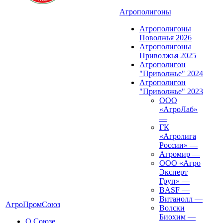
Агрополигоны
Агрополигоны
Поволжья 2026
Агрополигоны
Приволжья 2025
Агрополигон
"Приволжье" 2024
Агрополигон
"Приволжье" 2023
ООО
«АгроЛаб»
—
ГК
«Агролига
России»
—
Агромир
—
ООО «Агро
Эксперт
Груп»
—
BASF
—
Витанолл
—
АгроПромСоюз
Волски
Биохим
—
О Союзе