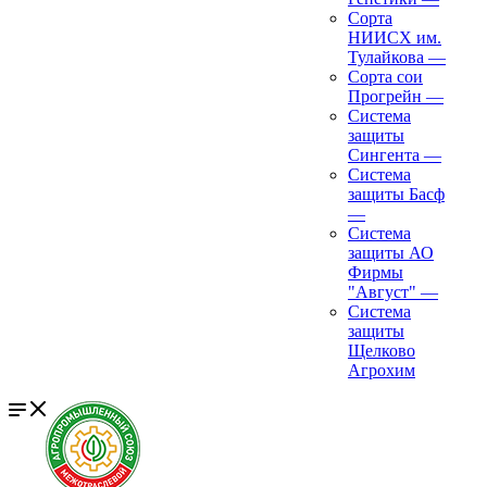
Сорта
НИИСХ им.
Тулайкова
—
Сорта сои
Прогрейн
—
Система
защиты
Сингента
—
Система
защиты Басф
—
Система
защиты АО
Фирмы
"Август"
—
Система
защиты
Щелково
Агрохим