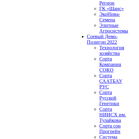
Регион
ГК «Шанс»
ЭкоНива-
Семена
Элитные
Агросистемы
Соевый Демо-
Полигон 2022
Технология
хозяйства
Сорта
Компании
СОКО
Сорта
СААТБАУ
РУС
Сорта
Русской
Генетики
Сорта
НИИСХ им.
Тулайкова
Сорта сои
Прогрейн
Система