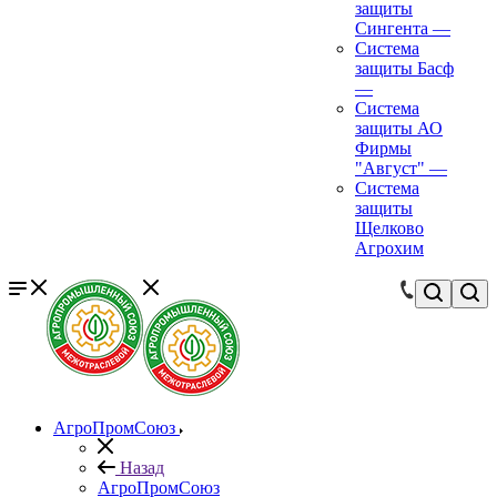
защиты
Сингента
—
Система
защиты Басф
—
Система
защиты АО
Фирмы
"Август"
—
Система
защиты
Щелково
Агрохим
АгроПромСоюз
Назад
АгроПромСоюз