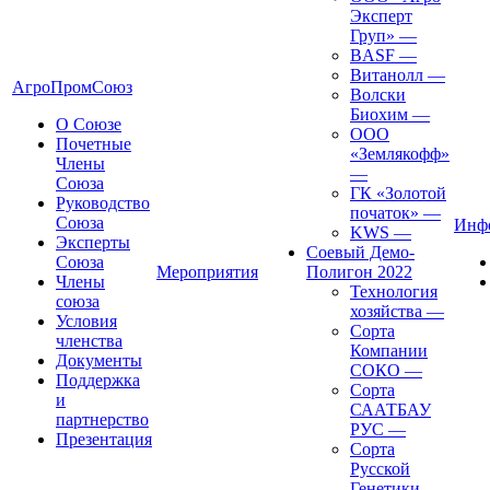
Эксперт
Груп»
—
BASF
—
Витанолл
—
АгроПромСоюз
Волски
Биохим
—
О Союзе
ООО
Почетные
«Землякофф»
Члены
—
Союза
ГК «Золотой
Руководство
початок»
—
Союза
Инф
KWS
—
Эксперты
Соевый Демо-
Союза
Мероприятия
Полигон 2022
Члены
Технология
союза
хозяйства
—
Условия
Сорта
членства
Компании
Документы
СОКО
—
Поддержка
Сорта
и
СААТБАУ
партнерство
РУС
—
Презентация
Сорта
Русской
Генетики
—