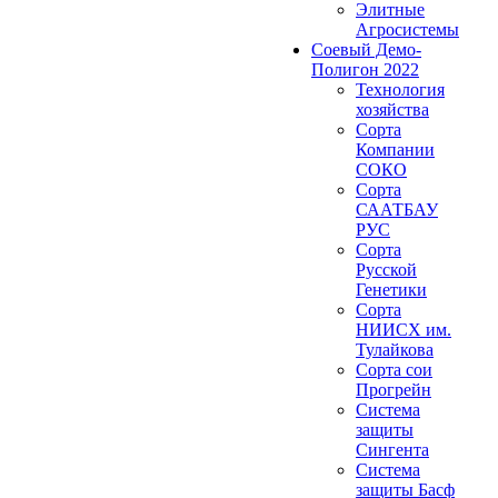
Элитные
Агросистемы
Соевый Демо-
Полигон 2022
Технология
хозяйства
Сорта
Компании
СОКО
Сорта
СААТБАУ
РУС
Сорта
Русской
Генетики
Сорта
НИИСХ им.
Тулайкова
Сорта сои
Прогрейн
Система
защиты
Сингента
Система
защиты Басф