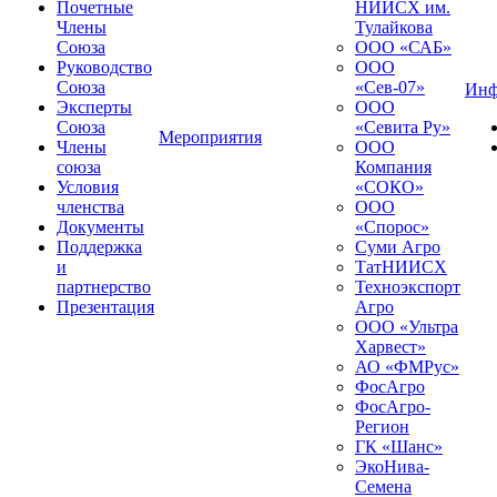
Почетные
НИИСХ им.
Члены
Тулайкова
Союза
ООО «САБ»
Руководство
ООО
Союза
«Сев-07»
Инф
Эксперты
ООО
Союза
«Севита Ру»
Мероприятия
Члены
ООО
союза
Компания
Условия
«СОКО»
членства
ООО
Документы
«Спорос»
Поддержка
Суми Агро
и
ТатНИИСХ
партнерство
Техноэкспорт
Презентация
Агро
ООО «Ультра
Харвест»
АО «ФМРус»
ФосАгро
ФосАгро-
Регион
ГК «Шанс»
ЭкоНива-
Семена