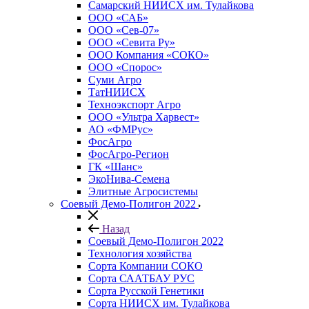
Самарский НИИСХ им. Тулайкова
ООО «САБ»
ООО «Сев-07»
ООО «Севита Ру»
ООО Компания «СОКО»
ООО «Спорос»
Суми Агро
ТатНИИСХ
Техноэкспорт Агро
ООО «Ультра Харвест»
АО «ФМРус»
ФосАгро
ФосАгро-Регион
ГК «Шанс»
ЭкоНива-Семена
Элитные Агросистемы
Соевый Демо-Полигон 2022
Назад
Соевый Демо-Полигон 2022
Технология хозяйства
Сорта Компании СОКО
Сорта СААТБАУ РУС
Сорта Русской Генетики
Сорта НИИСХ им. Тулайкова