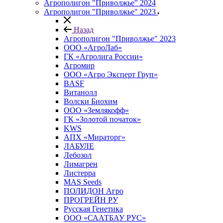
Агрополигон "Приволжье" 2024
Агрополигон "Приволжье" 2023
Назад
Агрополигон "Приволжье" 2023
ООО «АгроЛаб»
ГК «Агролига России»
Агромир
ООО «Агро Эксперт Груп»
BASF
Витанолл
Волски Биохим
ООО «Землякофф»
ГК «Золотой початок»
KWS
AПX «Мираторг»
ЛАБУЛЕ
Лебозол
Лимагрен
Листерра
MAS Seeds
ПОЛИДОН Агро
ПРОГРЕЙН РУ
Русская Генетика
ООО «СААТБАУ РУС»