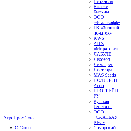
Витанолл
Волски
Биохим
ООО
«Землякофф»
ГК «Золотой
початок»
KWS
AПX
«Мираторг»
ЛАБУЛЕ
Лебозол
Лимагрен
Листерра
MAS Seeds
ПОЛИДОН
Агро
ПРОГРЕЙН
РУ
Русская
Генетика
ООО
«СААТБАУ
АгроПромСоюз
РУС»
О Союзе
Самарский