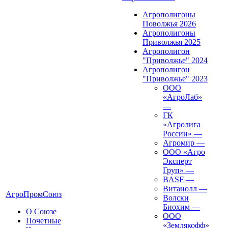
Агрополигоны
Поволжья 2026
Агрополигоны
Приволжья 2025
Агрополигон
"Приволжье" 2024
Агрополигон
"Приволжье" 2023
ООО
«АгроЛаб»
—
ГК
«Агролига
России»
—
Агромир
—
ООО «Агро
Эксперт
Груп»
—
BASF
—
Витанолл
—
АгроПромСоюз
Волски
Биохим
—
О Союзе
ООО
Почетные
«Землякофф»