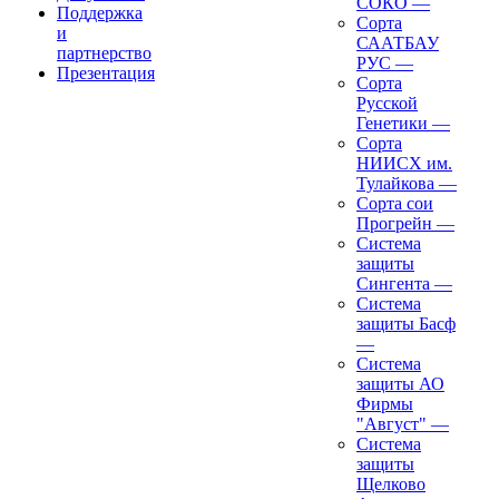
СОКО
—
Поддержка
Сорта
и
СААТБАУ
партнерство
РУС
—
Презентация
Сорта
Русской
Генетики
—
Сорта
НИИСХ им.
Тулайкова
—
Сорта сои
Прогрейн
—
Система
защиты
Сингента
—
Система
защиты Басф
—
Система
защиты АО
Фирмы
"Август"
—
Система
защиты
Щелково