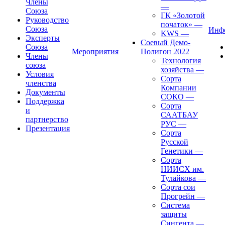
Члены
—
Союза
ГК «Золотой
Руководство
початок»
—
Союза
Инф
KWS
—
Эксперты
Соевый Демо-
Союза
Мероприятия
Полигон 2022
Члены
Технология
союза
хозяйства
—
Условия
Сорта
членства
Компании
Документы
СОКО
—
Поддержка
Сорта
и
СААТБАУ
партнерство
РУС
—
Презентация
Сорта
Русской
Генетики
—
Сорта
НИИСХ им.
Тулайкова
—
Сорта сои
Прогрейн
—
Система
защиты
Сингента
—