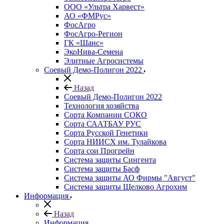
ООО «Ультра Харвест»
АО «ФМРус»
ФосАгро
ФосАгро-Регион
ГК «Шанс»
ЭкоНива-Семена
Элитные Агросистемы
Соевый Демо-Полигон 2022
Назад
Соевый Демо-Полигон 2022
Технология хозяйства
Сорта Компании СОКО
Сорта СААТБАУ РУС
Сорта Русской Генетики
Сорта НИИСХ им. Тулайкова
Сорта сои Прогрейн
Система защиты Сингента
Система защиты Басф
Система защиты АО Фирмы "Август"
Система защиты Щелково Агрохим
Информация
Назад
Информация