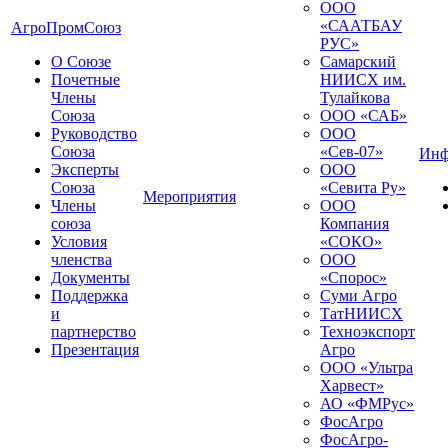
ООО
«СААТБАУ
АгроПромСоюз
РУС»
О Союзе
Самарский
Почетные
НИИСХ им.
Члены
Тулайкова
Союза
ООО «САБ»
Руководство
ООО
Союза
«Сев-07»
Инф
Эксперты
ООО
Союза
«Севита Ру»
Мероприятия
Члены
ООО
союза
Компания
Условия
«СОКО»
членства
ООО
Документы
«Спорос»
Поддержка
Суми Агро
и
ТатНИИСХ
партнерство
Техноэкспорт
Презентация
Агро
ООО «Ультра
Харвест»
АО «ФМРус»
ФосАгро
ФосАгро-