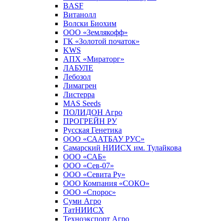
BASF
Витанолл
Волски Биохим
ООО «Землякофф»
ГК «Золотой початок»
KWS
AПX «Мираторг»
ЛАБУЛЕ
Лебозол
Лимагрен
Листерра
MAS Seeds
ПОЛИДОН Агро
ПРОГРЕЙН РУ
Русская Генетика
ООО «СААТБАУ РУС»
Самарский НИИСХ им. Тулайкова
ООО «САБ»
ООО «Сев-07»
ООО «Севита Ру»
ООО Компания «СОКО»
ООО «Спорос»
Суми Агро
ТатНИИСХ
Техноэкспорт Агро