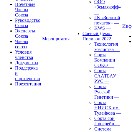
ООО
Почетные
«Землякофф»
Члены
—
Союза
ГК «Золотой
Руководство
початок»
—
Союза
Инф
KWS
—
Эксперты
Соевый Демо-
Союза
Мероприятия
Полигон 2022
Члены
Технология
союза
хозяйства
—
Условия
Сорта
членства
Компании
Документы
СОКО
—
Поддержка
Сорта
и
СААТБАУ
партнерство
РУС
—
Презентация
Сорта
Русской
Генетики
—
Сорта
НИИСХ им.
Тулайкова
—
Сорта сои
Прогрейн
—
Система