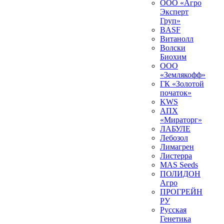
ООО «Агро
Эксперт
Груп»
BASF
Витанолл
Волски
Биохим
ООО
«Землякофф»
ГК «Золотой
початок»
KWS
AПX
«Мираторг»
ЛАБУЛЕ
Лебозол
Лимагрен
Листерра
MAS Seeds
ПОЛИДОН
Агро
ПРОГРЕЙН
РУ
Русская
Генетика