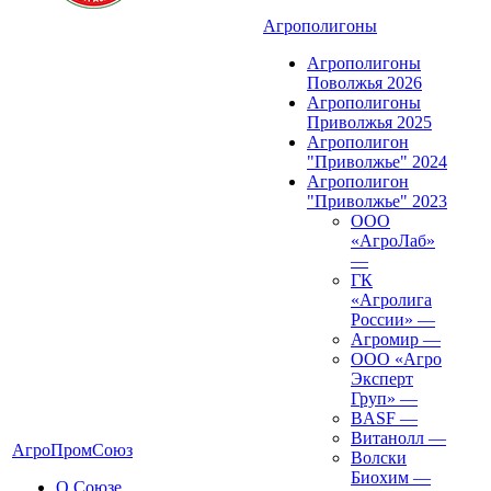
Агрополигоны
Агрополигоны
Поволжья 2026
Агрополигоны
Приволжья 2025
Агрополигон
"Приволжье" 2024
Агрополигон
"Приволжье" 2023
ООО
«АгроЛаб»
—
ГК
«Агролига
России»
—
Агромир
—
ООО «Агро
Эксперт
Груп»
—
BASF
—
Витанолл
—
АгроПромСоюз
Волски
Биохим
—
О Союзе