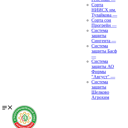
Сорта
НИИСХ им.
Тулайкова
—
Сорта сои
Прогрейн
—
Система
защиты
Сингента
—
Система
защиты Басф
—
Система
защиты АО
Фирмы
"Август"
—
Система
защиты
Щелково
Агрохим