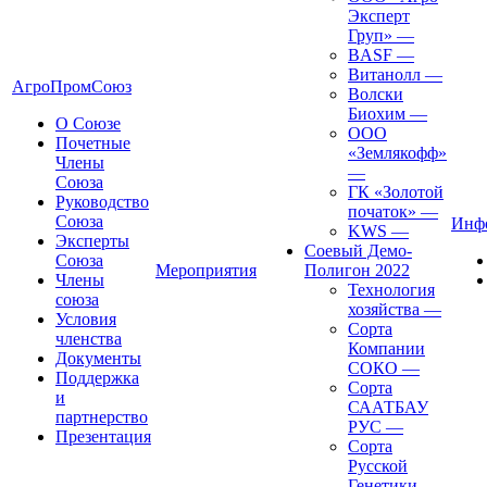
Эксперт
Груп»
—
BASF
—
Витанолл
—
АгроПромСоюз
Волски
Биохим
—
О Союзе
ООО
Почетные
«Землякофф»
Члены
—
Союза
ГК «Золотой
Руководство
початок»
—
Союза
Инф
KWS
—
Эксперты
Соевый Демо-
Союза
Мероприятия
Полигон 2022
Члены
Технология
союза
хозяйства
—
Условия
Сорта
членства
Компании
Документы
СОКО
—
Поддержка
Сорта
и
СААТБАУ
партнерство
РУС
—
Презентация
Сорта
Русской
Генетики
—