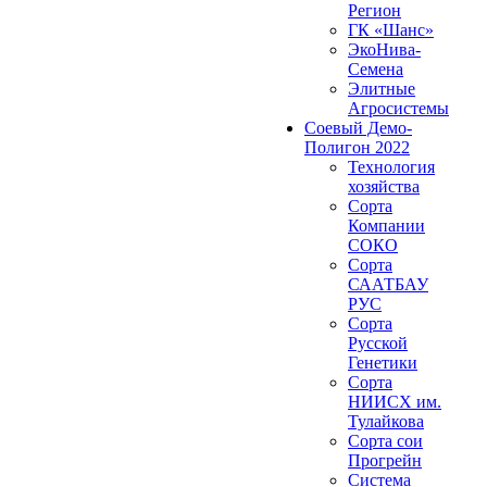
Регион
ГК «Шанс»
ЭкоНива-
Семена
Элитные
Агросистемы
Соевый Демо-
Полигон 2022
Технология
хозяйства
Сорта
Компании
СОКО
Сорта
СААТБАУ
РУС
Сорта
Русской
Генетики
Сорта
НИИСХ им.
Тулайкова
Сорта сои
Прогрейн
Система