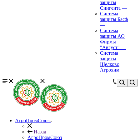
защиты
Сингента
—
Система
защиты Басф
—
Система
защиты АО
Фирмы
"Август"
—
Система
защиты
Щелково
Агрохим
АгроПромСоюз
Назад
АгроПромСоюз