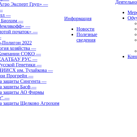
Деятельно
гро Эксперт Груп»
—
—
Мер
лл
—
Обу
Информация
 Биохим
—
Землякофф»
—
Новости
лотой початок»
—
Полезные
—
сведения
-Полигон 2022
огия хозяйства
—
 Компании СОКО
—
Кон
 СААТБАУ РУС
—
Русской Генетики
—
НИИСХ им. Тулайкова
—
сои Прогрейн
—
а защиты Сингента
—
а защиты Басф
—
а защиты АО Фирмы
т"
—
а защиты Щелково Агрохим