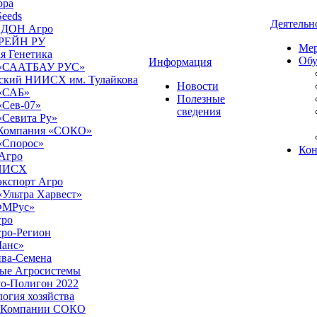
рра
eeds
Деятельн
ДОН Агро
РЕЙН РУ
Мер
я Генетика
Обу
Информация
«СААТБАУ РУС»
ский НИИСХ им. Тулайкова
Новости
«САБ»
Полезные
Сев-07»
сведения
Севита Ру»
Компания «СОКО»
Спорос»
Кон
Агро
ИИСХ
экспорт Агро
Ультра Харвест»
ФМРус»
ро
ро-Регион
анс»
ва-Семена
ые Агросистемы
о-Полигон 2022
огия хозяйства
 Компании СОКО