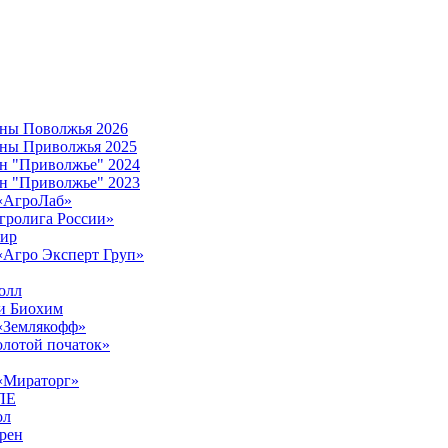
ны Поволжья 2026
ны Приволжья 2025
н "Приволжье" 2024
н "Приволжье" 2023
АгроЛаб»
гролига России»
ир
Агро Эксперт Груп»
олл
и Биохим
Землякофф»
олотой початок»
Мираторг»
ЛЕ
ол
рен