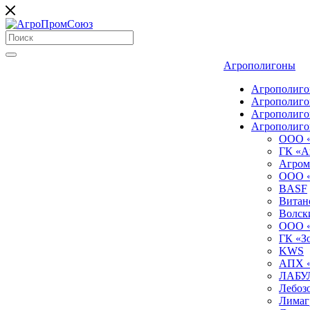
Агрополигоны
Агрополиго
Агрополиго
Агрополиго
Агрополиго
ООО «
ГК «А
Агром
ООО «
BASF
Витан
Волск
ООО «
ГК «З
KWS
AПX «
ЛАБУ
Лебоз
Лимаг