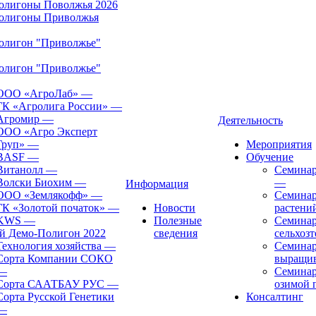
олигоны Поволжья 2026
олигоны Приволжья
олигон "Приволжье"
олигон "Приволжье"
ООО «АгроЛаб»
—
ГК «Агролига России»
—
Агромир
—
Деятельность
ООО «Агро Эксперт
Груп»
—
Мероприятия
BASF
—
Обучение
Витанолл
—
Семинар
Волски Биохим
—
—
Информация
ООО «Землякофф»
—
Семинар
ГК «Золотой початок»
—
Новости
растени
KWS
—
Полезные
Семинар
й Демо-Полигон 2022
сведения
сельхоз
Технология хозяйства
—
Семинар
Сорта Компании СОКО
выращив
—
Семинар
Сорта СААТБАУ РУС
—
озимой
Сорта Русской Генетики
Консалтинг
—