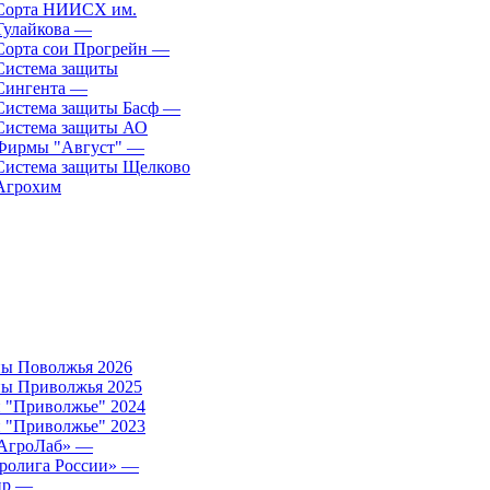
Сорта НИИСХ им.
Тулайкова
—
Сорта сои Прогрейн
—
Система защиты
Сингента
—
Система защиты Басф
—
Система защиты АО
Фирмы "Август"
—
Система защиты Щелково
Агрохим
ы Поволжья 2026
ы Приволжья 2025
 "Приволжье" 2024
 "Приволжье" 2023
АгроЛаб»
—
ролига России»
—
ир
—