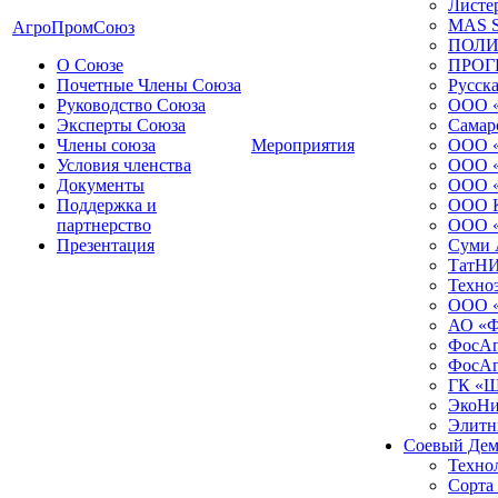
Листе
MAS S
АгроПромСоюз
ПОЛИ
О Союзе
ПРОГ
Почетные Члены Союза
Русска
Руководство Союза
ООО 
Эксперты Союза
Самар
Члены союза
Мероприятия
ООО 
Условия членства
ООО «
Документы
ООО «
Поддержка и
ООО 
партнерство
ООО «
Презентация
Суми 
ТатН
Техно
ООО «
АО «
ФосАг
ФосАг
ГК «Ш
ЭкоНи
Элитн
Соевый Дем
Технол
Сорта