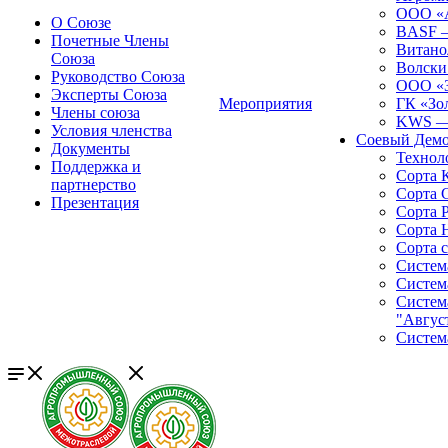
ООО «А
О Союзе
BASF
Почетные Члены
Витано
Союза
Волски
Руководство Союза
ООО «
Эксперты Союза
Мероприятия
ГК «Зо
Члены союза
KWS
Условия членства
Соевый Демо
Документы
Технол
Поддержка и
Сорта
партнерство
Сорта
Презентация
Сорта 
Сорта 
Сорта 
Систем
Систем
Систем
"Авгус
Систем