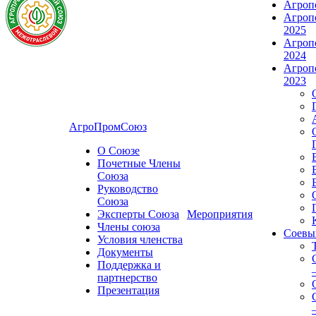
Агроп
Агроп
2025
Агроп
2024
Агроп
2023
АгроПромСоюз
О Союзе
Почетные Члены
Союза
Руководство
Союза
Эксперты Союза
Мероприятия
Члены союза
Соевы
Условия членства
Документы
Поддержка и
партнерство
Презентация