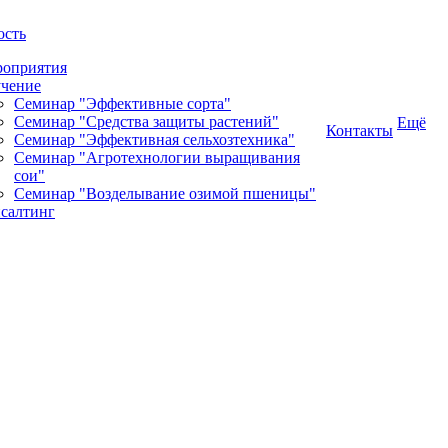
ость
оприятия
чение
Семинар "Эффективные сорта"
Семинар "Средства защиты растений"
Ещё
Контакты
Семинар "Эффективная сельхозтехника"
Семинар "Агротехнологии выращивания
сои"
Семинар "Возделывание озимой пшеницы"
салтинг