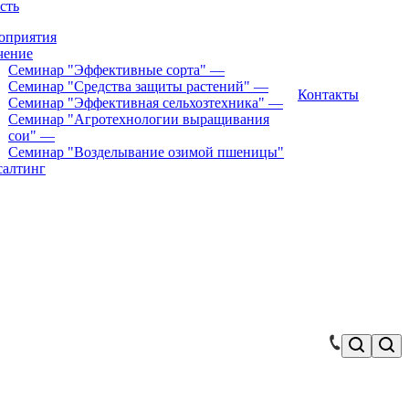
сть
оприятия
чение
Семинар "Эффективные сорта"
—
Семинар "Средства защиты растений"
—
Контакты
Семинар "Эффективная сельхозтехника"
—
Семинар "Агротехнологии выращивания
сои"
—
Семинар "Возделывание озимой пшеницы"
салтинг