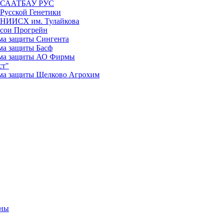
а СААТБАУ РУС
 Русской Генетики
 НИИСХ им. Тулайкова
 сои Прогрейн
ма защиты Сингента
ма защиты Басф
ма защиты АО Фирмы
ст"
ма защиты Щелково Агрохим
оны