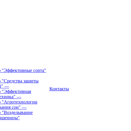
 "Эффективные сорта"
 "Средства защиты
й"
—
Контакты
 "Эффективная
техника"
—
 "Агротехнологии
ания сои"
—
 "Возделывание
 пшеницы"