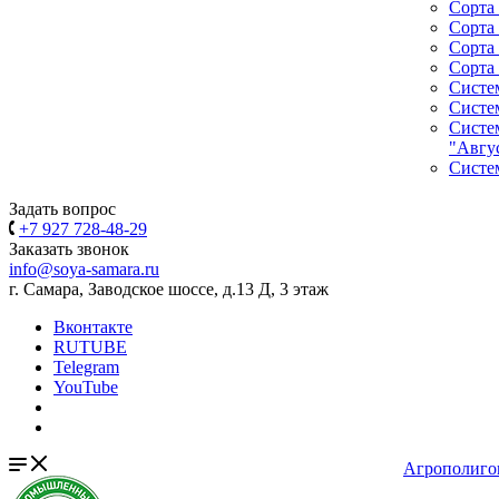
Сорт
Сорта
Сорта
Сорта
Систе
Систе
Систе
"Авгу
Систе
Задать вопрос
+7 927 728-48-29
Заказать звонок
info@soya-samara.ru
г. Самара, Заводское шоссе, д.13 Д, 3 этаж
Вконтакте
RUTUBE
Telegram
YouTube
Агрополиг