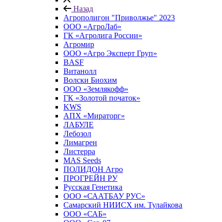
Назад
Агрополигон "Приволжье" 2023
ООО «АгроЛаб»
ГК «Агролига России»
Агромир
ООО «Агро Эксперт Груп»
BASF
Витанолл
Волски Биохим
ООО «Землякофф»
ГК «Золотой початок»
KWS
AПX «Мираторг»
ЛАБУЛЕ
Лебозол
Лимагрен
Листерра
MAS Seeds
ПОЛИДОН Агро
ПРОГРЕЙН РУ
Русская Генетика
ООО «СААТБАУ РУС»
Самарский НИИСХ им. Тулайкова
ООО «САБ»