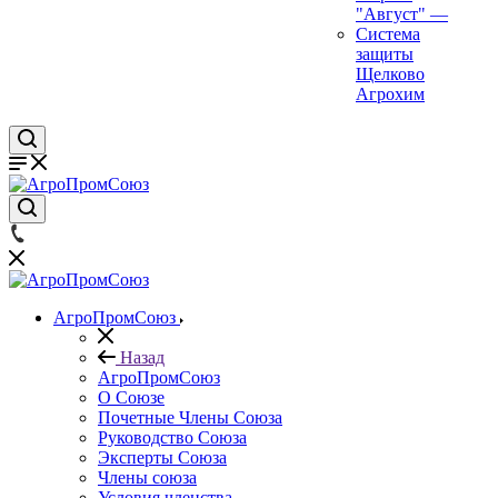
"Август"
—
Система
защиты
Щелково
Агрохим
АгроПромСоюз
Назад
АгроПромСоюз
О Союзе
Почетные Члены Союза
Руководство Союза
Эксперты Союза
Члены союза
Условия членства