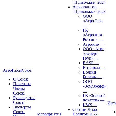
"Приволжье" 2024
Агрополигон
"Приволжье" 2023
ООО
«АгроЛаб»
—
ГК
«Агролига
России»
—
Агромир
—
ООО «Агро
Эксперт
Груп»
—
BASF
—
Витанолл
—
АгроПромСоюз
Волски
Биохим
—
О Союзе
ООО
Почетные
«Землякофф»
Члены
—
Союза
ГК «Золотой
Руководство
початок»
—
Союза
Инф
KWS
—
Эксперты
Соевый Демо-
Союза
Мероприятия
Полигон 2022