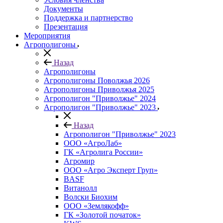
Документы
Поддержка и партнерство
Презентация
Мероприятия
Агрополигоны
Назад
Агрополигоны
Агрополигоны Поволжья 2026
Агрополигоны Приволжья 2025
Агрополигон "Приволжье" 2024
Агрополигон "Приволжье" 2023
Назад
Агрополигон "Приволжье" 2023
ООО «АгроЛаб»
ГК «Агролига России»
Агромир
ООО «Агро Эксперт Груп»
BASF
Витанолл
Волски Биохим
ООО «Землякофф»
ГК «Золотой початок»