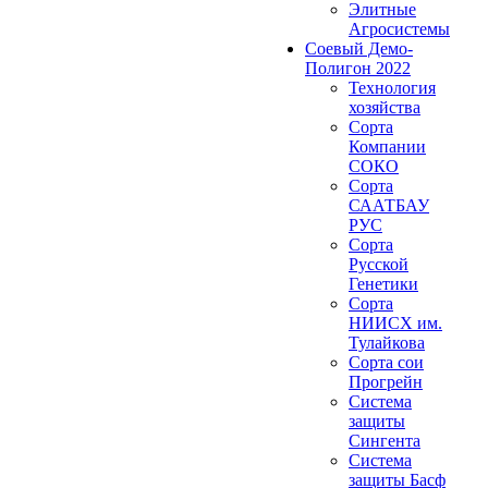
Элитные
Агросистемы
Соевый Демо-
Полигон 2022
Технология
хозяйства
Сорта
Компании
СОКО
Сорта
СААТБАУ
РУС
Сорта
Русской
Генетики
Сорта
НИИСХ им.
Тулайкова
Сорта сои
Прогрейн
Система
защиты
Сингента
Система
защиты Басф