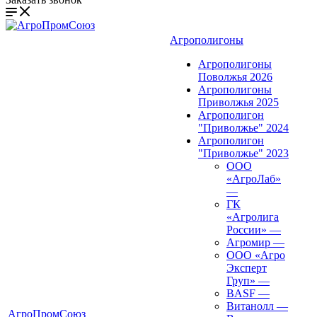
Агрополигоны
Агрополигоны
Поволжья 2026
Агрополигоны
Приволжья 2025
Агрополигон
"Приволжье" 2024
Агрополигон
"Приволжье" 2023
ООО
«АгроЛаб»
—
ГК
«Агролига
России»
—
Агромир
—
ООО «Агро
Эксперт
Груп»
—
BASF
—
Витанолл
—
АгроПромСоюз