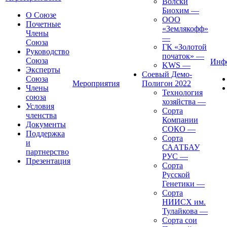
Волски
Биохим
—
О Союзе
ООО
Почетные
«Землякофф»
Члены
—
Союза
ГК «Золотой
Руководство
початок»
—
Союза
Инф
KWS
—
Эксперты
Соевый Демо-
Союза
Мероприятия
Полигон 2022
Члены
Технология
союза
хозяйства
—
Условия
Сорта
членства
Компании
Документы
СОКО
—
Поддержка
Сорта
и
СААТБАУ
партнерство
РУС
—
Презентация
Сорта
Русской
Генетики
—
Сорта
НИИСХ им.
Тулайкова
—
Сорта сои