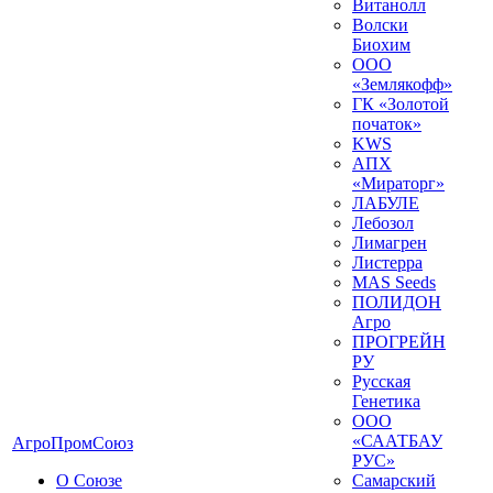
Витанолл
Волски
Биохим
ООО
«Землякофф»
ГК «Золотой
початок»
KWS
AПX
«Мираторг»
ЛАБУЛЕ
Лебозол
Лимагрен
Листерра
MAS Seeds
ПОЛИДОН
Агро
ПРОГРЕЙН
РУ
Русская
Генетика
ООО
«СААТБАУ
АгроПромСоюз
РУС»
О Союзе
Самарский