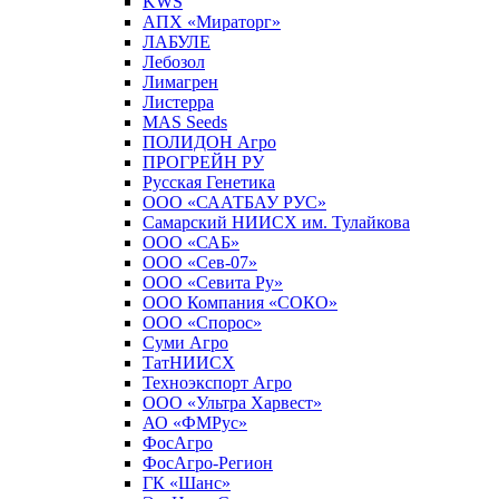
KWS
AПX «Мираторг»
ЛАБУЛЕ
Лебозол
Лимагрен
Листерра
MAS Seeds
ПОЛИДОН Агро
ПРОГРЕЙН РУ
Русская Генетика
ООО «СААТБАУ РУС»
Самарский НИИСХ им. Тулайкова
ООО «САБ»
ООО «Сев-07»
ООО «Севита Ру»
ООО Компания «СОКО»
ООО «Спорос»
Суми Агро
ТатНИИСХ
Техноэкспорт Агро
ООО «Ультра Харвест»
АО «ФМРус»
ФосАгро
ФосАгро-Регион
ГК «Шанс»