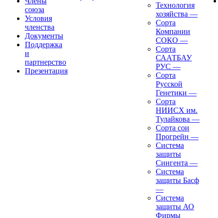
Члены
Технология
союза
хозяйства
—
Условия
Сорта
членства
Компании
Документы
СОКО
—
Поддержка
Сорта
и
СААТБАУ
партнерство
РУС
—
Презентация
Сорта
Русской
Генетики
—
Сорта
НИИСХ им.
Тулайкова
—
Сорта сои
Прогрейн
—
Система
защиты
Сингента
—
Система
защиты Басф
—
Система
защиты АО
Фирмы