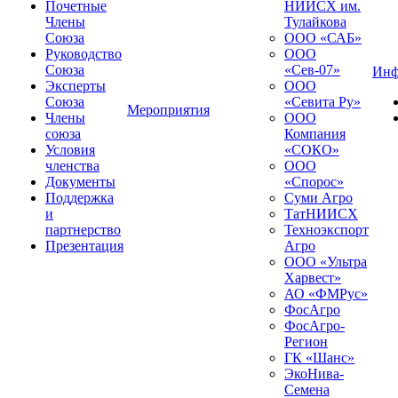
Почетные
НИИСХ им.
Члены
Тулайкова
Союза
ООО «САБ»
Руководство
ООО
Союза
«Сев-07»
Инф
Эксперты
ООО
Союза
«Севита Ру»
Мероприятия
Члены
ООО
союза
Компания
Условия
«СОКО»
членства
ООО
Документы
«Спорос»
Поддержка
Суми Агро
и
ТатНИИСХ
партнерство
Техноэкспорт
Презентация
Агро
ООО «Ультра
Харвест»
АО «ФМРус»
ФосАгро
ФосАгро-
Регион
ГК «Шанс»
ЭкоНива-
Семена